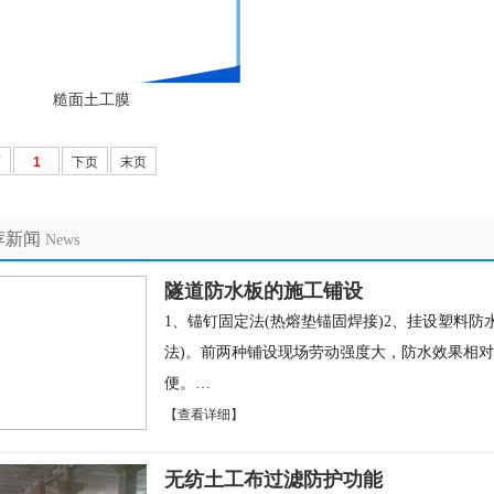
糙面土工膜
页
1
下页
末页
荐新闻
News
隧道防水板的施工铺设
1、锚钉固定法(热熔垫锚固焊接)2、挂设塑料防
法)。前两种铺设现场劳动强度大，防水效果相对
便。…
【查看详细】
无纺土工布过滤防护功能