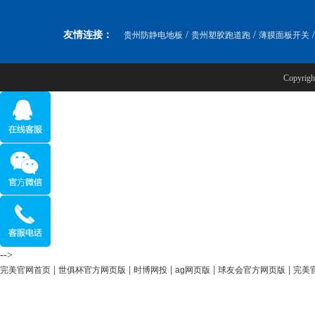
友情连接：
/
/
贵州防静电地板
贵州塑胶跑道跑
薄膜面板开关
Copyr
-->
|
|
|
|
|
完美官网首页
世俱杯官方网页版
时博网投
ag网页版
球友会官方网页版
完美