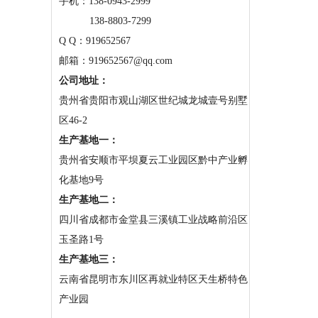
手机：
138-0943-2999
138-8803-7299
Q Q：919652567
邮箱：919652567@qq.com
公司地址：
贵州省贵阳市观山湖区世纪城龙城壹号别墅
区46-2
生产基地一：
贵州省安顺市平坝夏云工业园区黔中产业孵
化基地9号
生产基地二：
四川省成都市金堂县三溪镇工业战略前沿区
玉圣路1号
生产基地三：
云南省昆明市东川区再就业特区天生桥特色
产业园