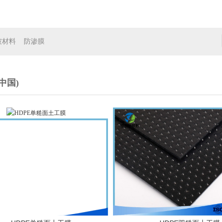
坡材料
防渗膜
中国)