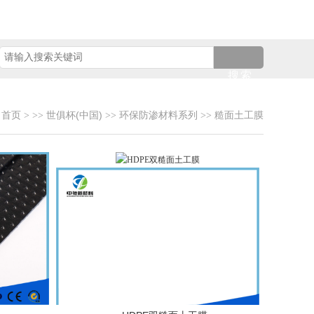
搜索
首页
世俱杯(中国)
环保防渗材料系列
糙面土工膜
>
>>
>>
>>