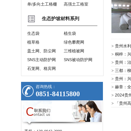
单/多向土工格栅
高强土工格室
生态护坡材料系列
生态袋
植生袋
植草格
绿色攀爬网
贵州水利
>
盖土网、防尘网
三维植被网
桐梓：兴
>
SNS主动防护网
SNS被动防护网
贵州：治
>
石笼网、格宾网
三都：
>
贵州：
>
咨询热线：
赫章：
>
0851-84115800
2024
>
「贵州
>