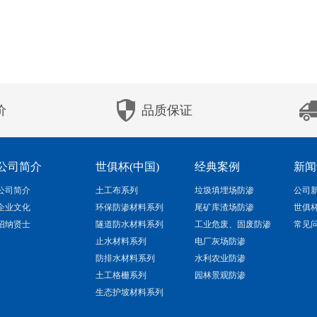
价
品质保证
公司简介
世俱杯(中国)
经典案例
新闻
公司简介
土工布系列
垃圾填埋场防渗
公司
企业文化
环保防渗材料系列
尾矿库渣场防渗
世俱
招纳贤士
隧道防水材料系列
工业危废、固废防渗
常见
止水材料系列
电厂灰场防渗
防排水材料系列
水利农业防渗
土工格栅系列
园林景观防渗
生态护坡材料系列