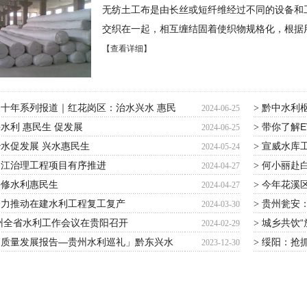
无纺土工布是由长丝或短纤维经过不同的设备和
交织在一起，相互缠结固着使织物规格化，根据
【查看详细】
十年系列报道｜红花岗区：治水兴水 惠民
黔中水利
>
2024-06-25
水利 惠民生 促发展
带你了解E
>
2024-06-25
水促发展 兴水惠民生
宣威水库
>
2024-05-24
柳江治理工程项目有序推进
何小丽赴
>
2024-04-27
兴修水利惠民生
今年花溪区
>
2024-04-27
全力推动在建水利工程复工复产
贵州瓮安：
>
2024-03-30
贵州全省水利工作会议在贵阳召开
城乡共饮“
>
2024-02-29
高质量发展报告—贵州水利巡礼」黔东兴水
绥阳：抢抓
>
2023-12-30