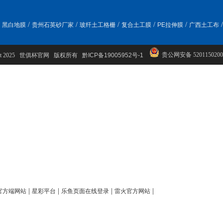
/
/
/
/
/
/
黑白地膜
贵州石英砂厂家
玻纤土工格栅
复合土工膜
PE拉伸膜
广西土工布
贵公网安备 5201150200
ight 2025 世俱杯官网 版权所有
黔ICP备19005952号-1
|
|
|
|
官方端网站
星彩平台
乐鱼页面在线登录
雷火官方网站