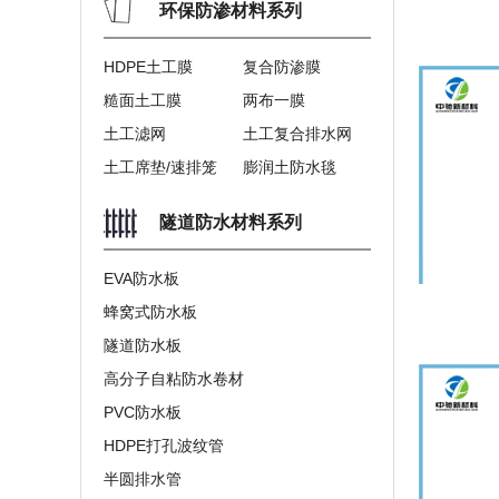
环保防渗材料系列
HDPE土工膜
复合防渗膜
糙面土工膜
两布一膜
土工滤网
土工复合排水网
土工席垫/速排笼
膨润土防水毯
隧道防水材料系列
EVA防水板
蜂窝式防水板
隧道防水板
高分子自粘防水卷材
PVC防水板
HDPE打孔波纹管
半圆排水管