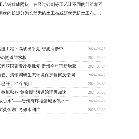
工艺铺排成网状，在经过针刺等工艺让不同的纤维相互
用丝的长短分为长丝无纺土工布或短丝无纺土工布。…
枢纽工程：高峡出平湖 碧波润黔中
2024-06-25
VA隧道防水板
2024-05-24
工程获国家发改委批复 贵州今年再新增获
2024-05-24
白云、清镇调研生态环境保护督察反馈问
2024-04-27
已开工21个项目
2024-03-30
抢抓秋冬“黄金期” 河道治理再加速
2024-03-30
放心水”——贵州有序推进城乡供水一
2024-02-29
“黄金期” 冬修水利忙
2023-12-30