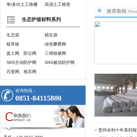
单/多向土工格栅
高强土工格室
推荐新闻
News
生态护坡材料系列
生态袋
植生袋
植草格
绿色攀爬网
盖土网、防尘网
三维植被网
SNS主动防护网
SNS被动防护网
石笼网、格宾网
咨询热线：
0851-84115800
贵州水利十年系列报
>