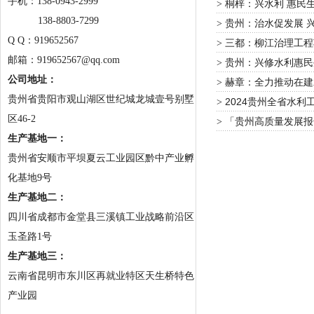
手机：
138-0943-2999
桐梓：兴水利 惠民生
>
138-8803-7299
贵州：治水促发展 
>
Q Q：919652567
三都：柳江治理工程
>
邮箱：919652567@qq.com
贵州：兴修水利惠民
>
公司地址：
赫章：全力推动在建
>
贵州省贵阳市观山湖区世纪城龙城壹号别墅
2024贵州全省水
>
区46-2
「贵州高质量发展报
>
生产基地一：
贵州省安顺市平坝夏云工业园区黔中产业孵
化基地9号
生产基地二：
四川省成都市金堂县三溪镇工业战略前沿区
玉圣路1号
生产基地三：
云南省昆明市东川区再就业特区天生桥特色
产业园