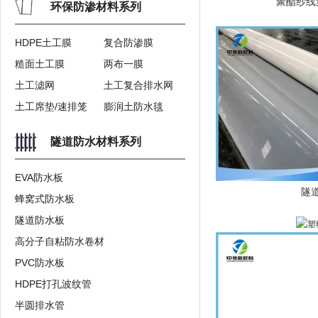
聚酯纱线
环保防渗材料系列
HDPE土工膜
复合防渗膜
糙面土工膜
两布一膜
土工滤网
土工复合排水网
土工席垫/速排笼
膨润土防水毯
隧道防水材料系列
EVA防水板
隧
蜂窝式防水板
隧道防水板
高分子自粘防水卷材
PVC防水板
HDPE打孔波纹管
半圆排水管