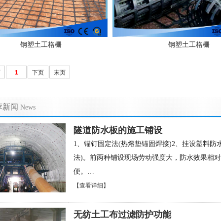
钢塑土工格栅
钢塑土工格栅
页
1
下页
末页
荐新闻
News
隧道防水板的施工铺设
1、锚钉固定法(热熔垫锚固焊接)2、挂设塑料防
法)。前两种铺设现场劳动强度大，防水效果相对
便。…
【查看详细】
无纺土工布过滤防护功能