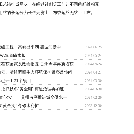
工艺铺排成网状，在经过针刺等工艺让不同的纤维相互
用丝的长短分为长丝无纺土工布或短丝无纺土工布。…
枢纽工程：高峡出平湖 碧波润黔中
2024-06-25
VA隧道防水板
2024-05-24
工程获国家发改委批复 贵州今年再新增获
2024-05-24
白云、清镇调研生态环境保护督察反馈问
2024-04-27
已开工21个项目
2024-03-30
抢抓秋冬“黄金期” 河道治理再加速
2024-03-30
放心水”——贵州有序推进城乡供水一
2024-02-29
“黄金期” 冬修水利忙
2023-12-30