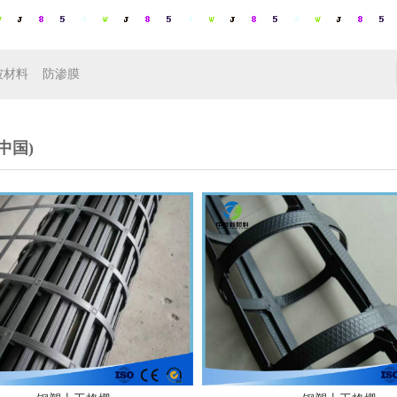
坡材料
防渗膜
中国)