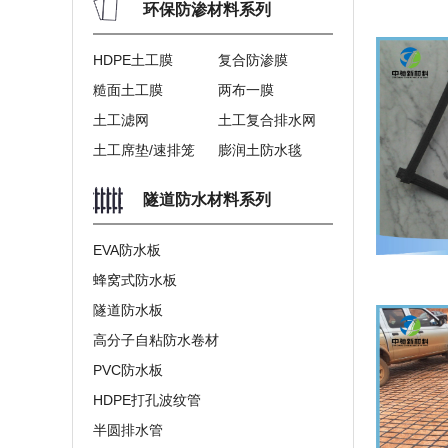
环保防渗材料系列
HDPE土工膜
复合防渗膜
糙面土工膜
两布一膜
土工滤网
土工复合排水网
土工席垫/速排笼
膨润土防水毯
隧道防水材料系列
EVA防水板
蜂窝式防水板
隧道防水板
高分子自粘防水卷材
PVC防水板
HDPE打孔波纹管
半圆排水管