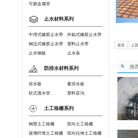
可挠金属管
止水材料系列
中埋式橡胶止水带
外贴式橡胶止水带
钢边式橡胶止水带
塑料止水带
首页
上
止水钢板
止水条
推
防排水材料系列
排水板
蓄排水板
软式透水管
塑料盲沟
土工格栅系列
钢塑土工格栅
双向土工格栅
玻璃纤维土工格栅
双向拉伸土工格栅