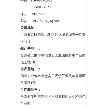
手机：
138-0943-2999
138-8803-7299
Q Q：919652567
邮箱：919652567@qq.com
公司地址：
贵州省贵阳市观山湖区世纪城龙城壹号别墅
区46-2
生产基地一：
贵州省安顺市平坝夏云工业园区黔中产业孵
化基地9号
生产基地二：
四川省成都市金堂县三溪镇工业战略前沿区
玉圣路1号
生产基地三：
云南省昆明市东川区再就业特区天生桥特色
产业园