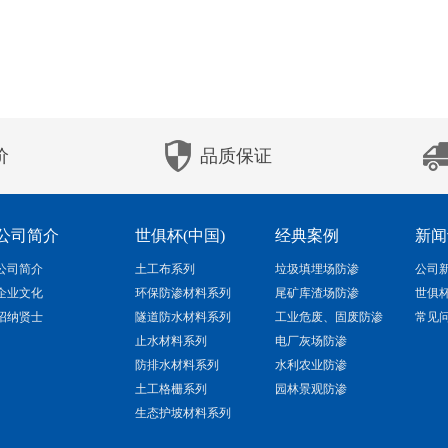
价
品质保证
公司简介
世俱杯(中国)
经典案例
新闻
公司简介
土工布系列
垃圾填埋场防渗
公司
企业文化
环保防渗材料系列
尾矿库渣场防渗
世俱
招纳贤士
隧道防水材料系列
工业危废、固废防渗
常见
止水材料系列
电厂灰场防渗
防排水材料系列
水利农业防渗
土工格栅系列
园林景观防渗
生态护坡材料系列