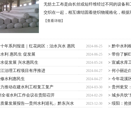
无纺土工布是由长丝或短纤维经过不同的设备和
交织在一起，相互缠结固着使织物规格化，根据
【查看详细】
十年系列报道｜红花岗区：治水兴水 惠民
黔中水利
>
2024-06-25
水利 惠民生 促发展
带你了解E
>
2024-06-25
水促发展 兴水惠民生
宣威水库
>
2024-05-24
柳江治理工程项目有序推进
何小丽赴
>
2024-04-27
兴修水利惠民生
今年花溪区
>
2024-04-27
全力推动在建水利工程复工复产
贵州瓮安：
>
2024-03-30
贵州全省水利工作会议在贵阳召开
城乡共饮“
>
2024-02-29
高质量发展报告—贵州水利巡礼」黔东兴水
绥阳：抢抓
>
2023-12-30