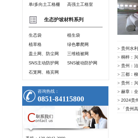
单/多向土工格栅
高强土工格室
生态护坡材料系列
生态袋
植生袋
植草格
绿色攀爬网
贵州水利
>
盖土网、防尘网
三维植被网
桐梓：兴
>
SNS主动防护网
SNS被动防护网
贵州：治
>
石笼网、格宾网
三都：
>
贵州：
>
咨询热线：
赫章：
>
0851-84115800
2024
>
「贵州
>