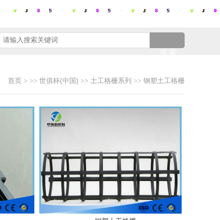
搜索
首页
世俱杯(中国)
土工格栅系列
钢塑土工格栅
>
>>
>>
>>