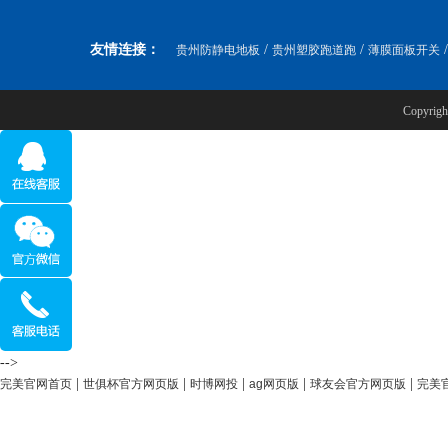
友情连接：
/
/
贵州防静电地板
贵州塑胶跑道跑
薄膜面板开关
Copyr
-->
|
|
|
|
|
完美官网首页
世俱杯官方网页版
时博网投
ag网页版
球友会官方网页版
完美