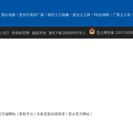
/
/
/
/
/
/
黑白地膜
贵州石英砂厂家
玻纤土工格栅
复合土工膜
PE拉伸膜
广西土工布
贵公网安备 5201150200
ight 2025 世俱杯官网 版权所有
黔ICP备19005952号-1
|
|
|
|
官方端网站
星彩平台
乐鱼页面在线登录
雷火官方网站