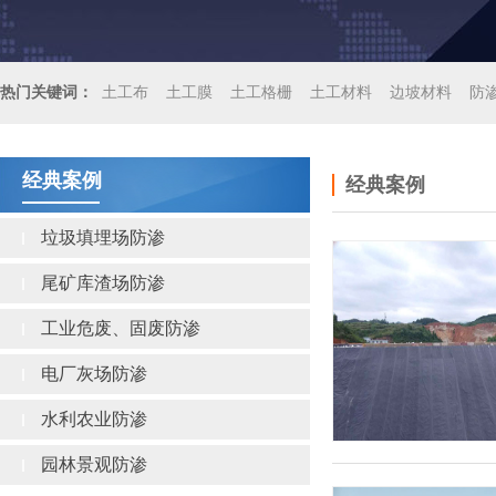
土工布
土工膜
土工格栅
土工材料
边坡材料
防
热门关键词：
经典案例
经典案例
垃圾填埋场防渗
尾矿库渣场防渗
工业危废、固废防渗
电厂灰场防渗
水利农业防渗
园林景观防渗