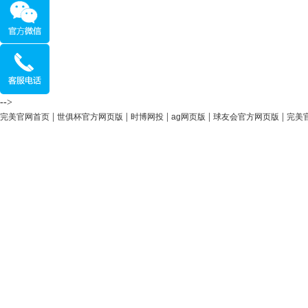
-->
|
|
|
|
|
完美官网首页
世俱杯官方网页版
时博网投
ag网页版
球友会官方网页版
完美