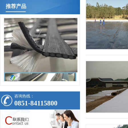
推荐产品
咨询热线：
0851-84115800