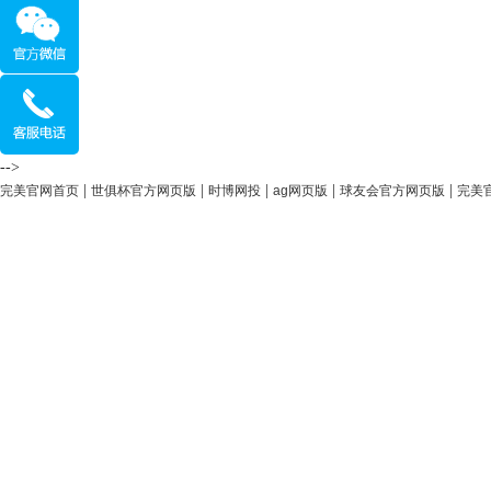
-->
|
|
|
|
|
完美官网首页
世俱杯官方网页版
时博网投
ag网页版
球友会官方网页版
完美