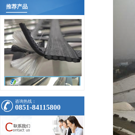
推荐产品
咨询热线：
0851-84115800