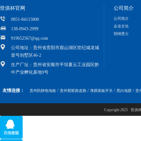
世俱杯官网
公司简介
公司简介
0851-84115800
企业文化
138-0943-2999
招纳贤士
919652567@qq.com
公司地址：贵州省贵阳市观山湖区世纪城龙城
壹号别墅区46-2
生产厂址：贵州省安顺市平坝夏云工业园区黔
中产业孵化基地9号
友情连接：
/
/
/
/
贵州防静电地板
贵州塑胶跑道跑
薄膜面板开关
黑白地膜
贵
Copyright 2025