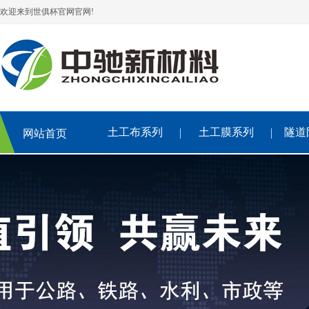
欢迎来到世俱杯官网官网!
土工布系列
土工膜系列
隧道
网站首页