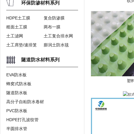
软
环保防渗材料系列
HDPE土工膜
复合防渗膜
糙面土工膜
两布一膜
土工滤网
土工复合排水网
土工席垫/速排笼
膨润土防水毯
隧道防水材料系列
EVA防水板
塑
蜂窝式防水板
隧道防水板
高分子自粘防水卷材
PVC防水板
HDPE打孔波纹管
半圆排水管