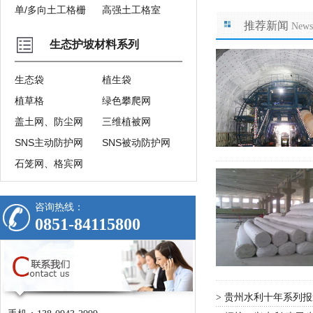
单/多向土工格栅
高强土工格室
推荐新闻
News
生态护坡材料系列
生态袋
植生袋
植草格
绿色攀爬网
盖土网、防尘网
三维植被网
SNS主动防护网
SNS被动防护网
石笼网、格宾网
咨询热线：
0851-84115800
贵州水利十年系列报
>