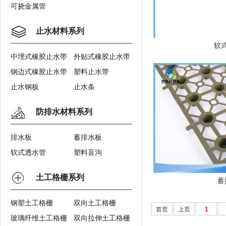
可挠金属管
止水材料系列
软
中埋式橡胶止水带
外贴式橡胶止水带
钢边式橡胶止水带
塑料止水带
止水钢板
止水条
防排水材料系列
排水板
蓄排水板
软式透水管
塑料盲沟
土工格栅系列
蓄
钢塑土工格栅
双向土工格栅
首页
上页
1
玻璃纤维土工格栅
双向拉伸土工格栅