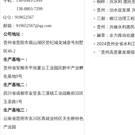
手机：
138-0943-2999
桐梓：兴水利 惠民生
>
138-8803-7299
贵州：治水促发展 
>
Q Q：919652567
三都：柳江治理工程
>
邮箱：919652567@qq.com
贵州：兴修水利惠民
>
公司地址：
赫章：全力推动在建
>
贵州省贵阳市观山湖区世纪城龙城壹号别墅
2024贵州全省水
>
区46-2
「贵州高质量发展报
>
生产基地一：
贵州省安顺市平坝夏云工业园区黔中产业孵
化基地9号
生产基地二：
四川省成都市金堂县三溪镇工业战略前沿区
玉圣路1号
生产基地三：
云南省昆明市东川区再就业特区天生桥特色
产业园