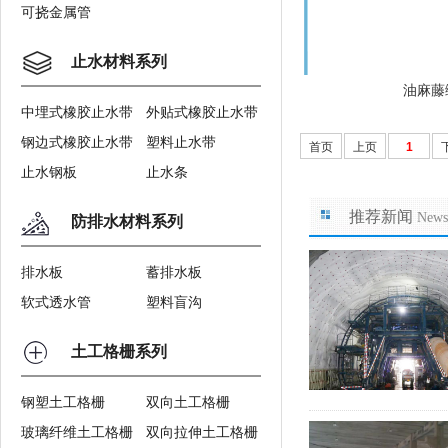
可挠金属管
止水材料系列
油麻藤
中埋式橡胶止水带
外贴式橡胶止水带
钢边式橡胶止水带
塑料止水带
首页
上页
1
止水钢板
止水条
推荐新闻
News
防排水材料系列
排水板
蓄排水板
软式透水管
塑料盲沟
土工格栅系列
钢塑土工格栅
双向土工格栅
玻璃纤维土工格栅
双向拉伸土工格栅