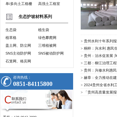
单/多向土工格栅
高强土工格室
生态护坡材料系列
生态袋
植生袋
植草格
绿色攀爬网
贵州水利十年系列报
>
盖土网、防尘网
三维植被网
桐梓：兴水利 惠民生
>
SNS主动防护网
SNS被动防护网
贵州：治水促发展 
>
石笼网、格宾网
三都：柳江治理工程
>
贵州：兴修水利惠民
>
咨询热线：
赫章：全力推动在建
>
0851-84115800
2024贵州全省水
>
「贵州高质量发展报
>