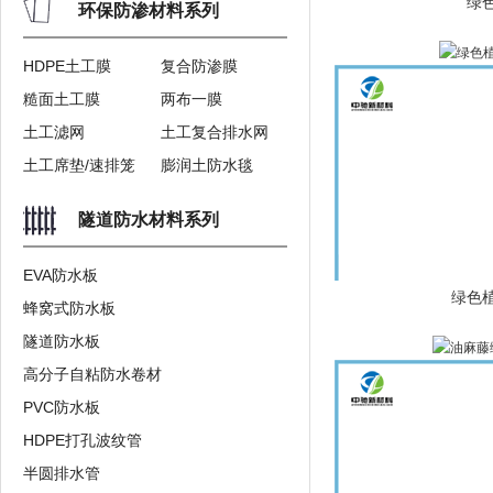
绿
环保防渗材料系列
HDPE土工膜
复合防渗膜
糙面土工膜
两布一膜
土工滤网
土工复合排水网
土工席垫/速排笼
膨润土防水毯
隧道防水材料系列
EVA防水板
绿色
蜂窝式防水板
隧道防水板
高分子自粘防水卷材
PVC防水板
HDPE打孔波纹管
半圆排水管