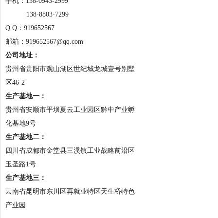
手机：
138-0943-2999
138-8803-7299
Q Q：919652567
邮箱：919652567@qq.com
公司地址：
贵州省贵阳市观山湖区世纪城龙城壹号别墅
区46-2
生产基地一：
贵州省安顺市平坝夏云工业园区黔中产业孵
化基地9号
生产基地二：
四川省成都市金堂县三溪镇工业战略前沿区
玉圣路1号
生产基地三：
云南省昆明市东川区再就业特区天生桥特色
产业园