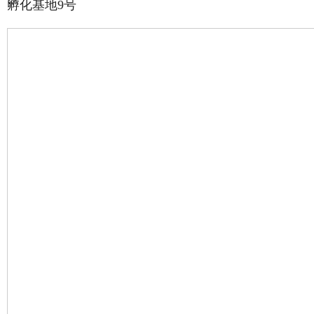
孵化基地9号