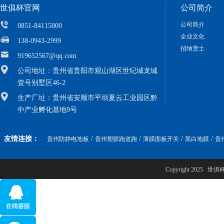
世俱杯官网
公司简介
公司简介
0851-84115800
企业文化
138-0943-2999
招纳贤士
919652567@qq.com
公司地址：贵州省贵阳市观山湖区世纪城龙城
壹号别墅区46-2
生产厂址：贵州省安顺市平坝夏云工业园区黔
中产业孵化基地9号
友情连接：
/
/
/
/
贵州防静电地板
贵州塑胶跑道跑
薄膜面板开关
黑白地膜
贵
Copyright 2025