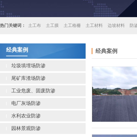
土工布
土工膜
土工格栅
土工材料
边坡材料
防
热门关键词：
经典案例
经典案例
垃圾填埋场防渗
尾矿库渣场防渗
工业危废、固废防渗
电厂灰场防渗
水利农业防渗
园林景观防渗