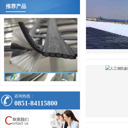
推荐产品
咨询热线：
0851-84115800