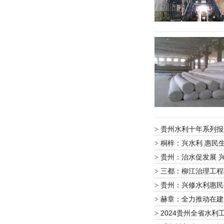
贵州水利十年系列报
>
桐梓：兴水利 惠民生
>
贵州：治水促发展 
>
三都：柳江治理工程
>
贵州：兴修水利惠民
>
赫章：全力推动在建
>
2024贵州全省水
>