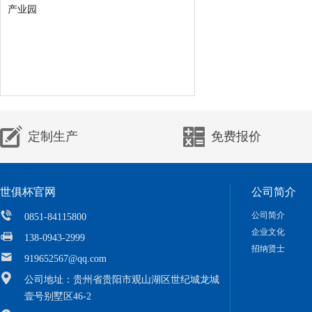
产业园
定制生产
免费报价
世俱杯官网
公司简介
公司简介
0851-84115800
企业文化
138-0943-2999
招纳贤士
919652567@qq.com
公司地址：贵州省贵阳市观山湖区世纪城龙城
壹号别墅区46-2