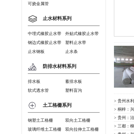
可挠金属管
止水材料系列
中埋式橡胶止水带
外贴式橡胶止水带
钢边式橡胶止水带
塑料止水带
止水钢板
止水条
防排水材料系列
排水板
蓄排水板
软式透水管
塑料盲沟
贵州水利
>
土工格栅系列
桐梓：兴
>
贵州：治
>
钢塑土工格栅
双向土工格栅
三都：
>
玻璃纤维土工格栅
双向拉伸土工格栅