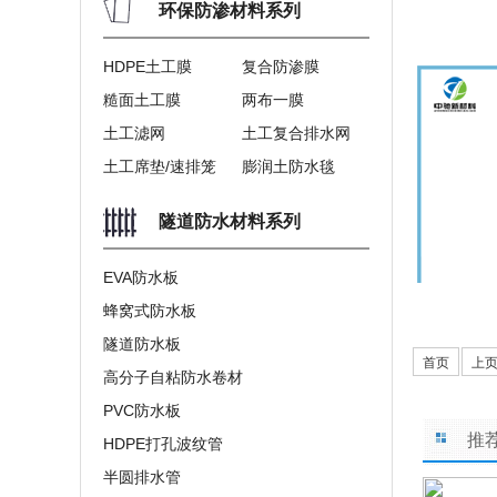
环保防渗材料系列
HDPE土工膜
复合防渗膜
糙面土工膜
两布一膜
土工滤网
土工复合排水网
土工席垫/速排笼
膨润土防水毯
隧道防水材料系列
EVA防水板
蜂窝式防水板
隧道防水板
首页
上
高分子自粘防水卷材
PVC防水板
推
HDPE打孔波纹管
半圆排水管