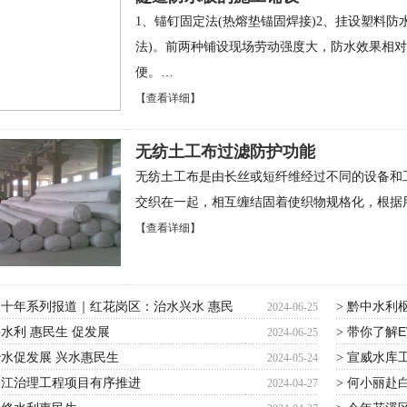
1、锚钉固定法(热熔垫锚固焊接)2、挂设塑料防
法)。前两种铺设现场劳动强度大，防水效果相对
便。…
【查看详细】
无纺土工布过滤防护功能
无纺土工布是由长丝或短纤维经过不同的设备和
交织在一起，相互缠结固着使织物规格化，根据
【查看详细】
十年系列报道｜红花岗区：治水兴水 惠民
黔中水利
>
2024-06-25
水利 惠民生 促发展
带你了解E
>
2024-06-25
水促发展 兴水惠民生
宣威水库
>
2024-05-24
柳江治理工程项目有序推进
何小丽赴
>
2024-04-27