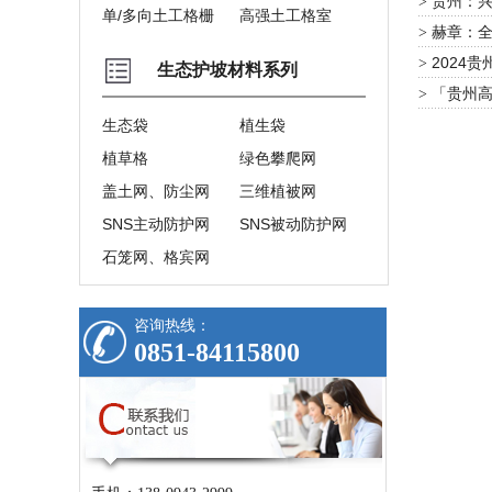
贵州：
>
单/多向土工格栅
高强土工格室
赫章：
>
2024
>
生态护坡材料系列
「贵州
>
生态袋
植生袋
植草格
绿色攀爬网
盖土网、防尘网
三维植被网
SNS主动防护网
SNS被动防护网
石笼网、格宾网
咨询热线：
0851-84115800