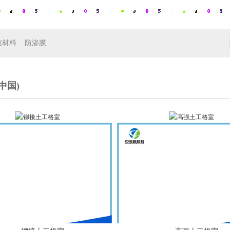
坡材料
防渗膜
中国)