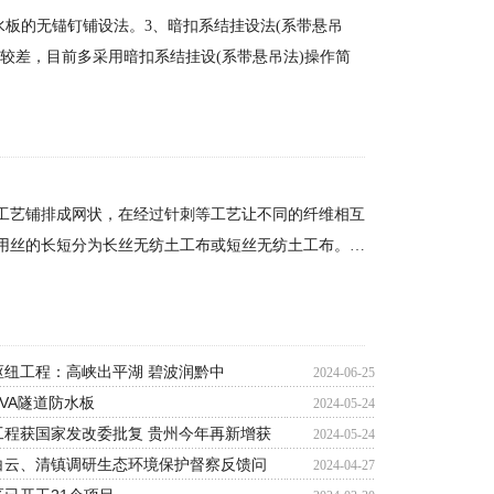
水板的无锚钉铺设法。3、暗扣系结挂设法(系带悬吊
较差，目前多采用暗扣系结挂设(系带悬吊法)操作简
工艺铺排成网状，在经过针刺等工艺让不同的纤维相互
用丝的长短分为长丝无纺土工布或短丝无纺土工布。…
枢纽工程：高峡出平湖 碧波润黔中
2024-06-25
VA隧道防水板
2024-05-24
工程获国家发改委批复 贵州今年再新增获
2024-05-24
白云、清镇调研生态环境保护督察反馈问
2024-04-27