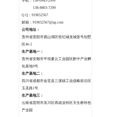
手机：
138-0943-2999
138-8803-7299
Q Q：919652567
邮箱：919652567@qq.com
公司地址：
贵州省贵阳市观山湖区世纪城龙城壹号别墅
区46-2
生产基地一：
贵州省安顺市平坝夏云工业园区黔中产业孵
化基地9号
生产基地二：
四川省成都市金堂县三溪镇工业战略前沿区
玉圣路1号
生产基地三：
云南省昆明市东川区再就业特区天生桥特色
产业园