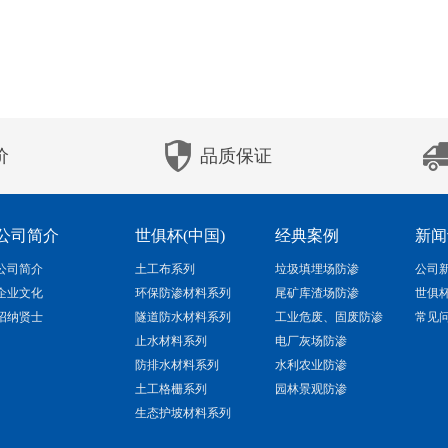
价
品质保证
公司简介
世俱杯(中国)
经典案例
新闻
公司简介
土工布系列
垃圾填埋场防渗
公司
企业文化
环保防渗材料系列
尾矿库渣场防渗
世俱
招纳贤士
隧道防水材料系列
工业危废、固废防渗
常见
止水材料系列
电厂灰场防渗
防排水材料系列
水利农业防渗
土工格栅系列
园林景观防渗
生态护坡材料系列