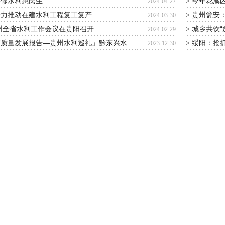
兴修水利惠民生
今年花溪区
>
2024-04-27
全力推动在建水利工程复工复产
贵州瓮安：
>
2024-03-30
贵州全省水利工作会议在贵阳召开
城乡共饮“
>
2024-02-29
高质量发展报告—贵州水利巡礼」黔东兴水
绥阳：抢抓
>
2023-12-30