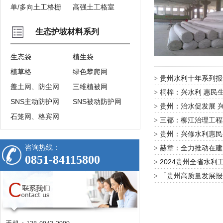
单/多向土工格栅
高强土工格室
生态护坡材料系列
生态袋
植生袋
植草格
绿色攀爬网
贵州水利十年系列报
>
盖土网、防尘网
三维植被网
桐梓：兴水利 惠民生
>
SNS主动防护网
SNS被动防护网
贵州：治水促发展 
>
石笼网、格宾网
三都：柳江治理工程
>
贵州：兴修水利惠民
>
咨询热线：
赫章：全力推动在建
>
0851-84115800
2024贵州全省水
>
「贵州高质量发展报
>