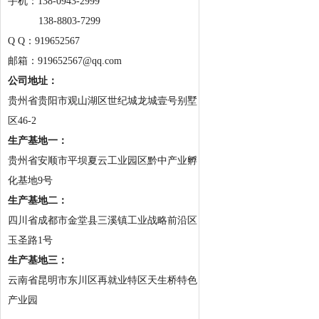
手机：
138-0943-2999
138-8803-7299
Q Q：919652567
邮箱：919652567@qq.com
公司地址：
贵州省贵阳市观山湖区世纪城龙城壹号别墅
区46-2
生产基地一：
贵州省安顺市平坝夏云工业园区黔中产业孵
化基地9号
生产基地二：
四川省成都市金堂县三溪镇工业战略前沿区
玉圣路1号
生产基地三：
云南省昆明市东川区再就业特区天生桥特色
产业园