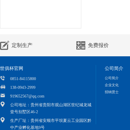
定制生产
免费报价
世俱杯官网
公司简介
公司简介
0851-84115800
企业文化
138-0943-2999
招纳贤士
919652567@qq.com
公司地址：贵州省贵阳市观山湖区世纪城龙城
壹号别墅区46-2
生产厂址：贵州省安顺市平坝夏云工业园区黔
中产业孵化基地9号