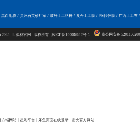
/
/
/
/
/
/
黑白地膜
贵州石英砂厂家
玻纤土工格栅
复合土工膜
PE拉伸膜
广西土工布
贵公网安备 5201150200
ight 2025 世俱杯官网 版权所有
黔ICP备19005952号-1
|
|
|
|
官方端网站
星彩平台
乐鱼页面在线登录
雷火官方网站