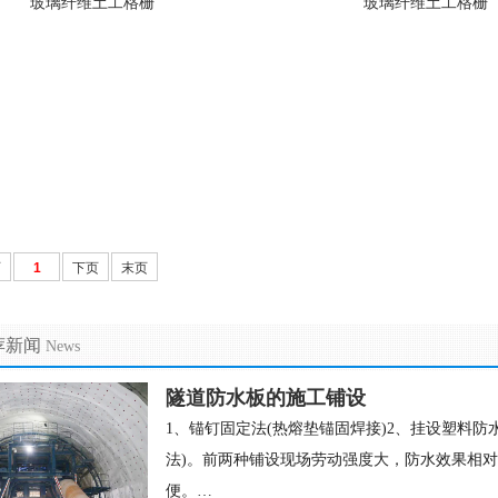
玻璃纤维土工格栅
玻璃纤维土工格栅
页
1
下页
末页
荐新闻
News
隧道防水板的施工铺设
1、锚钉固定法(热熔垫锚固焊接)2、挂设塑料防
法)。前两种铺设现场劳动强度大，防水效果相对
便。…