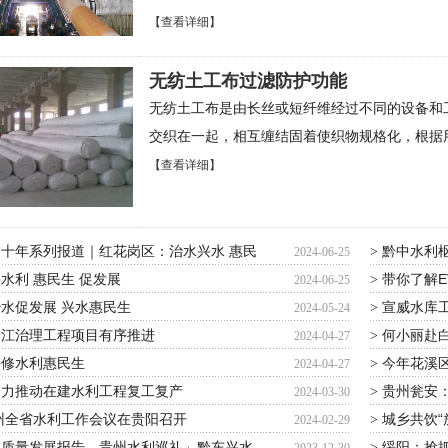
【查看详细】
无纺土工布过滤防护功能
无纺土工布是由长丝或短纤维经过不同的设备和
交织在一起，相互缠结固着使织物规格化，根据
【查看详细】
十年系列报道｜红花岗区：治水兴水 惠民
黔中水利
>
2024-06-25
水利 惠民生 促发展
带你了解E
>
2024-06-25
水促发展 兴水惠民生
宣威水库
>
2024-05-24
柳江治理工程项目有序推进
何小丽赴
>
2024-04-27
兴修水利惠民生
今年花溪区
>
2024-04-27
全力推动在建水利工程复工复产
贵州瓮安：
>
2024-03-30
贵州全省水利工作会议在贵阳召开
城乡共饮“
>
2024-02-29
高质量发展报告—贵州水利巡礼」黔东兴水
绥阳：抢抓
>