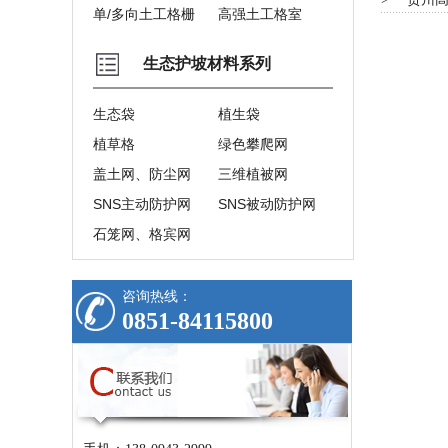
单/多向土工格栅
高强土工格室
生态护坡材料系列
生态袋
植生袋
植草格
绿色攀爬网
盖土网、防尘网
三维植被网
SNS主动防护网
SNS被动防护网
石笼网、格宾网
咨询热线：
0851-84115800