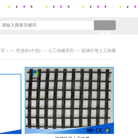
搜索
首页
世俱杯(中国)
土工格栅系列
玻璃纤维土工格栅
>
>>
>>
>>