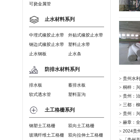
可挠金属管
止水材料系列
中埋式橡胶止水带
外贴式橡胶止水带
钢边式橡胶止水带
塑料止水带
止水钢板
止水条
防排水材料系列
贵州水利
>
排水板
蓄排水板
桐梓：兴
>
软式透水管
塑料盲沟
贵州：治
>
三都：
>
土工格栅系列
贵州：
>
赫章：
>
钢塑土工格栅
双向土工格栅
2024
>
玻璃纤维土工格栅
双向拉伸土工格栅
「贵州
>