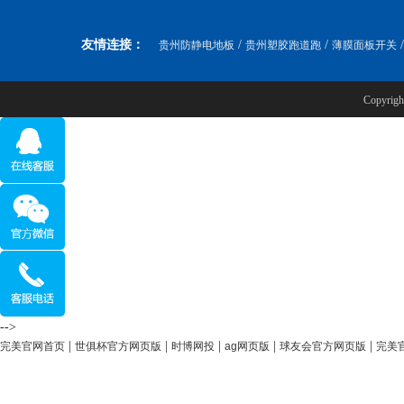
友情连接：
/
/
贵州防静电地板
贵州塑胶跑道跑
薄膜面板开关
Copyr
-->
|
|
|
|
|
完美官网首页
世俱杯官方网页版
时博网投
ag网页版
球友会官方网页版
完美