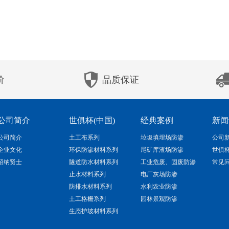
价
品质保证
公司简介
世俱杯(中国)
经典案例
新闻
公司简介
土工布系列
垃圾填埋场防渗
公司
企业文化
环保防渗材料系列
尾矿库渣场防渗
世俱
招纳贤士
隧道防水材料系列
工业危废、固废防渗
常见
止水材料系列
电厂灰场防渗
防排水材料系列
水利农业防渗
土工格栅系列
园林景观防渗
生态护坡材料系列