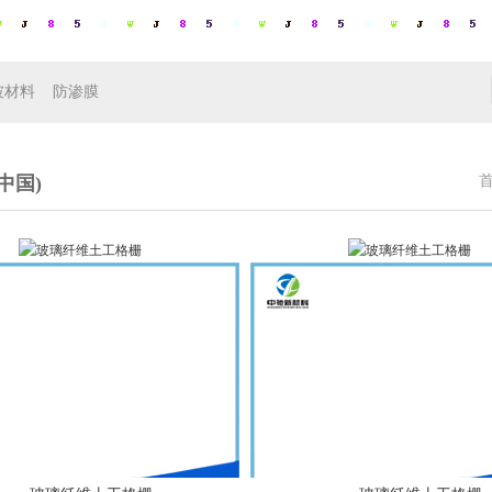
坡材料
防渗膜
中国)