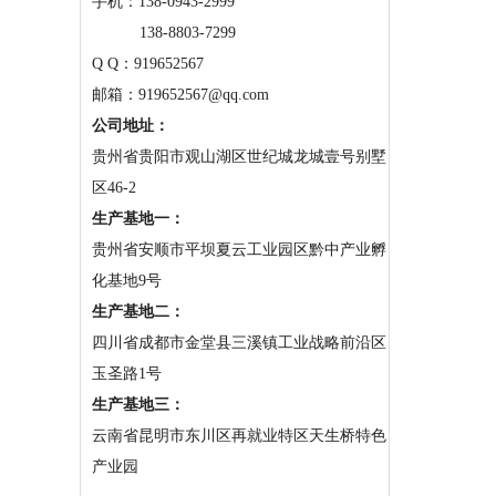
手机：
138-0943-2999
138-8803-7299
Q Q：919652567
邮箱：919652567@qq.com
公司地址：
贵州省贵阳市观山湖区世纪城龙城壹号别墅
区46-2
生产基地一：
贵州省安顺市平坝夏云工业园区黔中产业孵
化基地9号
生产基地二：
四川省成都市金堂县三溪镇工业战略前沿区
玉圣路1号
生产基地三：
云南省昆明市东川区再就业特区天生桥特色
产业园