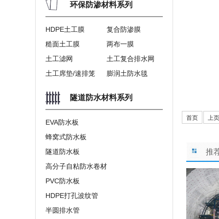
环保防渗材料系列
HDPE土工膜
复合防渗膜
糙面土工膜
两布一膜
土工滤网
土工复合排水网
土工席垫/速排笼
膨润土防水毯
隧道防水材料系列
首页
上
EVA防水板
蜂窝式防水板
隧道防水板
推
高分子自粘防水卷材
PVC防水板
HDPE打孔波纹管
半圆排水管