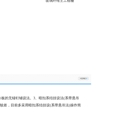
玻璃纤维土工格栅
水板的无锚钉铺设法。3、暗扣系结挂设法(系带悬吊
较差，目前多采用暗扣系结挂设(系带悬吊法)操作简