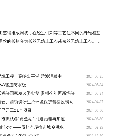
工艺铺排成网状，在经过针刺等工艺让不同的纤维相互
用丝的长短分为长丝无纺土工布或短丝无纺土工布。…
枢纽工程：高峡出平湖 碧波润黔中
2024-06-25
VA隧道防水板
2024-05-24
工程获国家发改委批复 贵州今年再新增获
2024-05-24
白云、清镇调研生态环境保护督察反馈问
2024-04-27
已开工21个项目
2024-03-30
抢抓秋冬“黄金期” 河道治理再加速
2024-03-30
放心水”——贵州有序推进城乡供水一
2024-02-29
“黄金期” 冬修水利忙