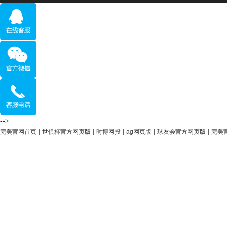
-->
|
|
|
|
|
完美官网首页
世俱杯官方网页版
时博网投
ag网页版
球友会官方网页版
完美